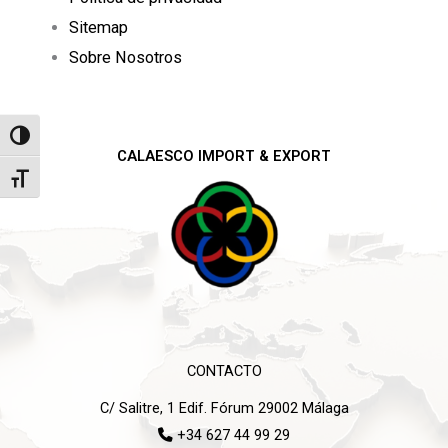
Sitemap
Sobre Nosotros
Alternar alto contraste
CALAESCO IMPORT & EXPORT
Alternar tamaño de letra
CONTACTO
C/ Salitre, 1 Edif. Fórum 29002 Málaga
+34 627 44 99 29