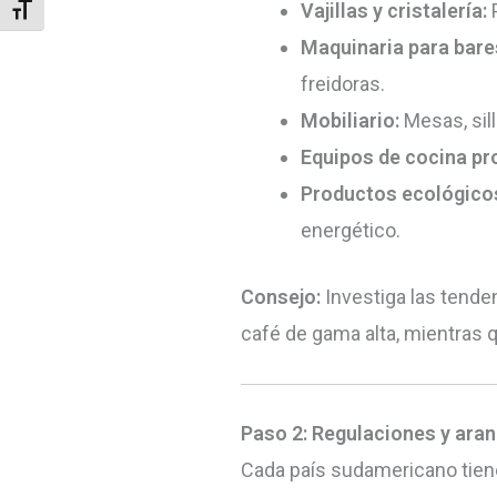
Vajillas y cristalería:
P
Alternar tamaño de letra
Maquinaria para bares
freidoras.
Mobiliario:
Mesas, sill
Equipos de cocina pr
Productos ecológico
energético.
Consejo:
Investiga las tende
café de gama alta, mientras q
Paso 2: Regulaciones y ara
Cada país sudamericano tiene