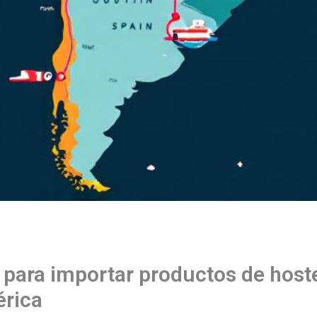
 para importar productos de host
rica