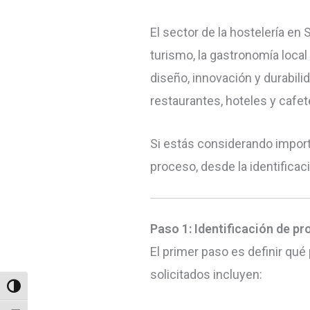
El sector de la hostelería e
turismo, la gastronomía local
diseño, innovación y durabili
restaurantes, hoteles y cafet
Si estás considerando importa
proceso, desde la identificac
Paso 1: Identificación de 
El primer paso es definir q
solicitados incluyen:
Alternar alto contraste